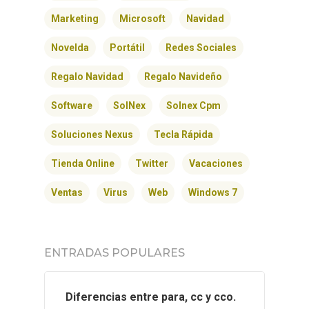
SOLNEX
Marketing
Microsoft
Navidad
SERVICIOS
Novelda
Portátil
Redes Sociales
BLOG
Regalo Navidad
Regalo Navideño
Software
SolNex
Solnex Cpm
CONTACTO
Soluciones Nexus
Tecla Rápida
Tienda Online
Twitter
Vacaciones
Ventas
Virus
Web
Windows 7
ENTRADAS POPULARES
Diferencias entre para, cc y cco.