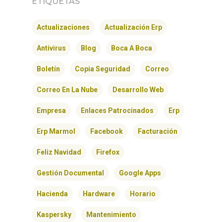
ETIQUETAS
Actualizaciones
Actualización Erp
Antivirus
Blog
Boca A Boca
Boletín
Copia Seguridad
Correo
Correo En La Nube
Desarrollo Web
Empresa
Enlaces Patrocinados
Erp
Erp Marmol
Facebook
Facturación
Feliz Navidad
Firefox
Gestión Documental
Google Apps
Hacienda
Hardware
Horario
INICIO
Kaspersky
Mantenimiento