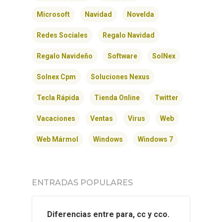
Microsoft
Navidad
Novelda
Redes Sociales
Regalo Navidad
Regalo Navideño
Software
SolNex
Solnex Cpm
Soluciones Nexus
INICIO
Tecla Rápida
Tienda Online
Twitter
SOLNEX
Vacaciones
Ventas
Virus
Web
SERVICIOS
Web Mármol
Windows
Windows 7
BLOG
ENTRADAS POPULARES
CONTACTO
Diferencias entre para, cc y cco.