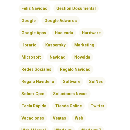
Feliz Navidad
Gestión Documental
Google
Google Adwords
Google Apps
Hacienda
Hardware
Horario
Kaspersky
Marketing
Microsoft
Navidad
Novelda
Redes Sociales
Regalo Navidad
INICIO
Regalo Navideño
Software
SolNex
SOLNEX
Solnex Cpm
Soluciones Nexus
SERVICIOS
Tecla Rápida
Tienda Online
Twitter
Vacaciones
Ventas
Web
BLOG