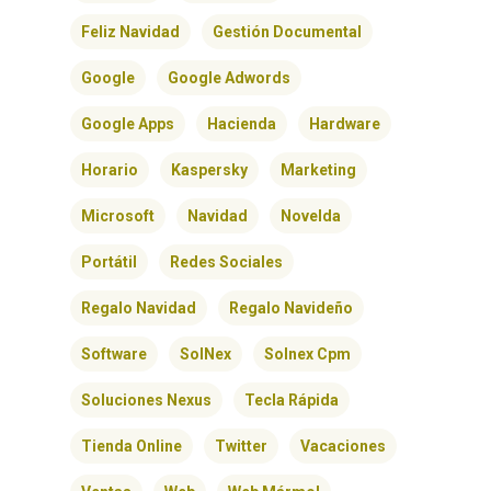
Feliz Navidad
Gestión Documental
Google
Google Adwords
Google Apps
Hacienda
Hardware
Horario
Kaspersky
Marketing
Microsoft
Navidad
Novelda
Portátil
Redes Sociales
INICIO
Regalo Navidad
Regalo Navideño
Software
SolNex
Solnex Cpm
SOLNEX
Soluciones Nexus
Tecla Rápida
SERVICIOS
Tienda Online
Twitter
Vacaciones
BLOG