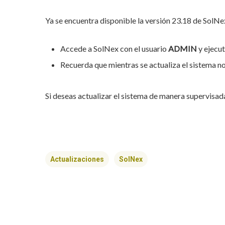
Ya se encuentra disponible la versión 23.18 de SolN
Accede a SolNex con el usuario
ADMIN
y ejecut
Recuerda que mientras se actualiza el sistema n
Si deseas actualizar el sistema de manera supervisad
Actualizaciones
SolNex
Hit enter to search or ESC to close