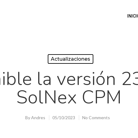
INICI
Actualizaciones
ible la versión 2
SolNex CPM
By
Andres
05/10/2023
No Comments