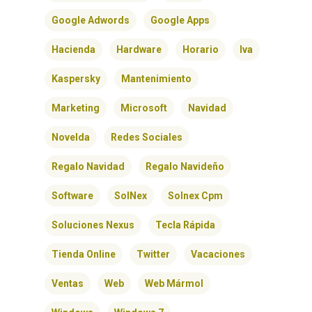
Google Adwords
Google Apps
Hacienda
Hardware
Horario
Iva
Kaspersky
Mantenimiento
Marketing
Microsoft
Navidad
Novelda
Redes Sociales
Regalo Navidad
Regalo Navideño
INICIO
Software
SolNex
Solnex Cpm
SOLNEX
Soluciones Nexus
Tecla Rápida
SERVICIOS
Tienda Online
Twitter
Vacaciones
BLOG
Ventas
Web
Web Mármol