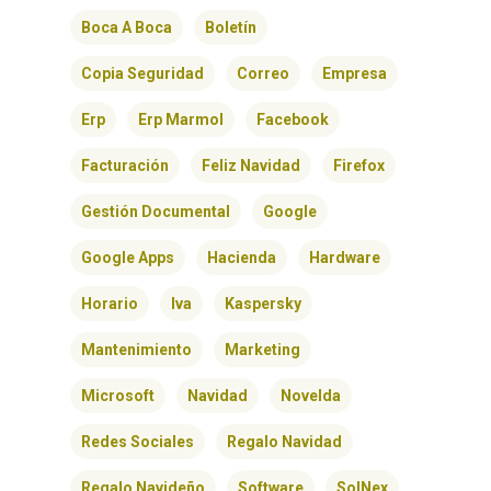
BLOG
Boca A Boca
Boletín
Copia Seguridad
Correo
Empresa
CONTACTO
Erp
Erp Marmol
Facebook
Facturación
Feliz Navidad
Firefox
Gestión Documental
Google
Google Apps
Hacienda
Hardware
Horario
Iva
Kaspersky
Mantenimiento
Marketing
Microsoft
Navidad
Novelda
Redes Sociales
Regalo Navidad
Regalo Navideño
Software
SolNex