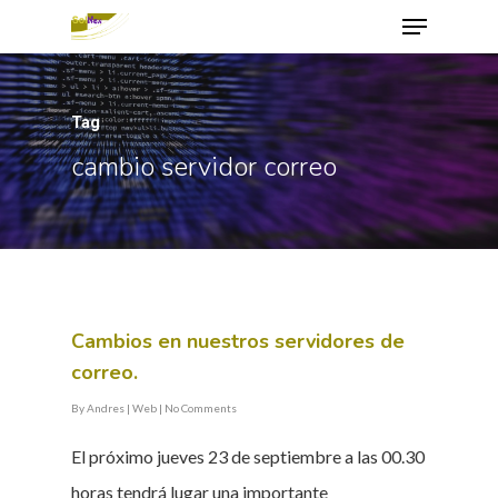
Tag
Hit enter to search or ESC to close
cambio servidor correo
Cambios en nuestros servidores de
correo.
By
Andres
|
Web
|
No Comments
El próximo jueves 23 de septiembre a las 00.30
horas tendrá lugar una importante