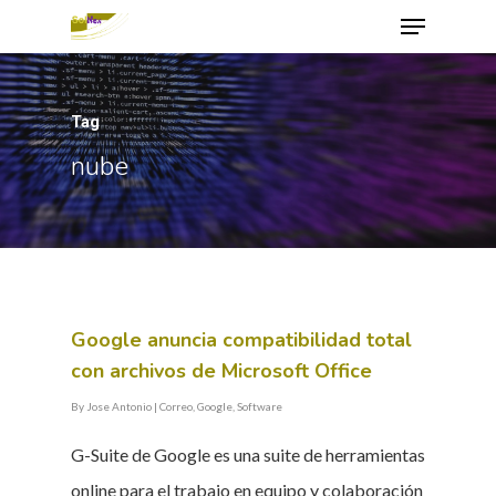
Tag
Hit enter to search or ESC to close
nube
Google anuncia compatibilidad total
con archivos de Microsoft Office
By
Jose Antonio
|
Correo
,
Google
,
Software
G-Suite de Google es una suite de herramientas
online para el trabajo en equipo y colaboración