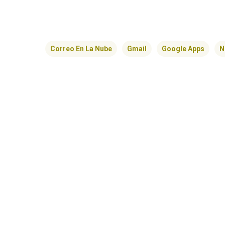
Correo En La Nube
Gmail
Google Apps
N