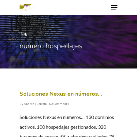
Tag
Hit enter to search or ESC to close
número hospedajes
Soluciones Nexus en números…
By
Andres
|
Boletín
|
No Comments
Soluciones Nexus en números… 130 dominios
activos. 100 hospedajes gestionados. 320
buzones de correo. 55 webs desarrolladas. 75