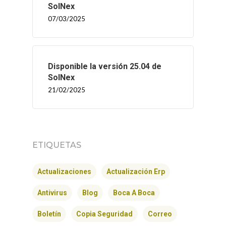
SolNex
07/03/2025
Disponible la versión 25.04 de
SolNex
21/02/2025
INICIO
ETIQUETAS
SOLNEX
Actualizaciones
Actualización Erp
SERVICIOS
Antivirus
Blog
Boca A Boca
BLOG
Boletín
Copia Seguridad
Correo