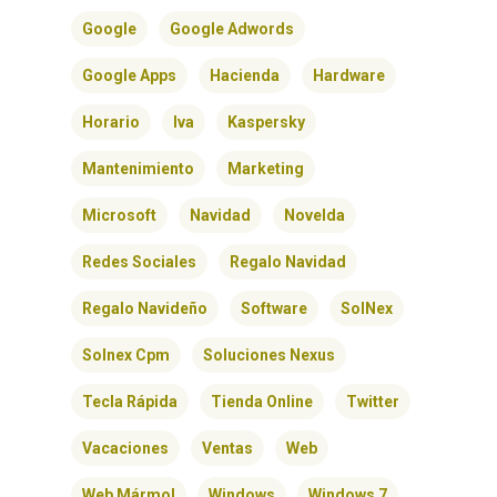
Google
Google Adwords
Google Apps
Hacienda
Hardware
Horario
Iva
Kaspersky
Mantenimiento
Marketing
Microsoft
Navidad
Novelda
Redes Sociales
Regalo Navidad
Regalo Navideño
Software
SolNex
Solnex Cpm
Soluciones Nexus
Tecla Rápida
Tienda Online
Twitter
Vacaciones
Ventas
Web
Web Mármol
Windows
Windows 7