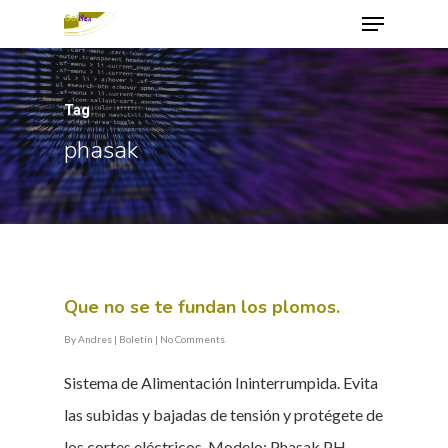
Tag
Hit enter to search or ESC to close
phasak
Que no se te fundan los plomos.
By
Andres
|
Boletín
|
No Comments
Sistema de Alimentación Ininterrumpida. Evita
las subidas y bajadas de tensión y protégete de
los cortes eléctricos. Modelo: Phasak PH