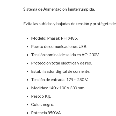
S
istema de
A
limentación
I
ninterrumpida.
Evita las subidas y bajadas de tensión y protégete de 
Modelo: Phasak PH 9485.
Puerto de comunicaciones USB.
Tensión nominal de salida en AC: 230V.
Protección total eléctrica y de red.
Estabilizador digital de corriente.
Tensión de entrada: 179 ~ 280 V.
Medidas: 140 x 100 x 330 mm.
Peso: 5 Kg.
Hit enter to search or ESC to close
Color: negro.
Potencia 850 VA.