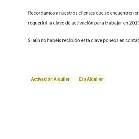
Recordamos a nuestros clientes que se encuentren en 
requerirá la clave de activación para trabajar en 201
Si aún no habéis recibido esta clave poneos en cont
Activación Alquiler
Erp Alquiler
Hit enter to search or ESC to close