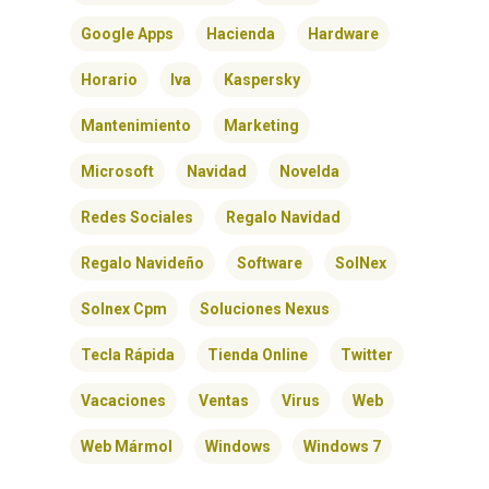
CONTACTO
Google Apps
Hacienda
Hardware
Horario
Iva
Kaspersky
Mantenimiento
Marketing
Microsoft
Navidad
Novelda
Redes Sociales
Regalo Navidad
Regalo Navideño
Software
SolNex
Solnex Cpm
Soluciones Nexus
Tecla Rápida
Tienda Online
Twitter
Vacaciones
Ventas
Virus
Web
Web Mármol
Windows
Windows 7