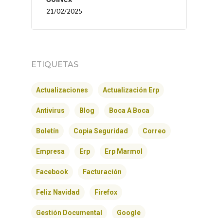
21/02/2025
ETIQUETAS
Actualizaciones
Actualización Erp
Antivirus
Blog
Boca A Boca
INICIO
Boletín
Copia Seguridad
Correo
Empresa
Erp
Erp Marmol
SOLNEX
Facebook
Facturación
SERVICIOS
Feliz Navidad
Firefox
BLOG
Gestión Documental
Google