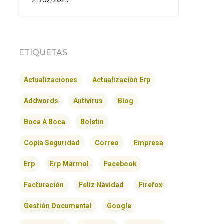
21/02/2025
ETIQUETAS
Actualizaciones
Actualización Erp
Addwords
Antivirus
Blog
Boca A Boca
Boletín
Copia Seguridad
Correo
Empresa
Erp
Erp Marmol
Facebook
Facturación
Feliz Navidad
Firefox
Gestión Documental
Google