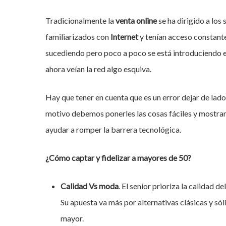
Tradicionalmente la
venta
online
se ha dirigido a lo
familiarizados con
Internet
y tenían acceso constante
sucediendo pero poco a poco se está introduciendo 
ahora veían la red algo esquiva.
Hay que tener en cuenta que es un error dejar de lado
motivo debemos ponerles las cosas fáciles y mostrarl
ayudar a romper la barrera tecnológica.
¿Cómo captar y fidelizar a mayores de 50?
Calidad Vs moda
. El senior prioriza la calidad 
Hit enter to search or ESC to close
Su apuesta va más por alternativas clásicas y sól
mayor.