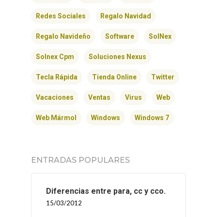
INICIO
Redes Sociales
Regalo Navidad
SOLNEX
Regalo Navideño
Software
SolNex
SERVICIOS
Solnex Cpm
Soluciones Nexus
Tecla Rápida
Tienda Online
Twitter
BLOG
Vacaciones
Ventas
Virus
Web
CONTACTO
Web Mármol
Windows
Windows 7
ENTRADAS POPULARES
Diferencias entre para, cc y cco.
15/03/2012