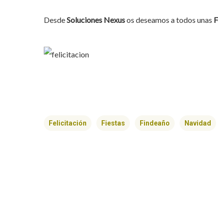
Desde
Soluciones
Nexus
os deseamos a todos unas
F
Felicitación
Fiestas
Findeaño
Navidad
Hit enter to search or ESC to close