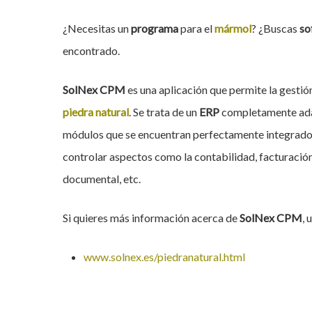
¿Necesitas un
programa
para el
mármol
? ¿Buscas
so
encontrado.
SolNex CPM
es una aplicación que permite la gesti
piedra natural
. Se trata de un
ERP
completamente adap
módulos que se encuentran perfectamente integrados
controlar aspectos como la contabilidad, facturación
documental, etc.
Si quieres más información acerca de
SolNex CPM
, 
www.solnex.es/piedranatural.html
Hit enter to search or ESC to close