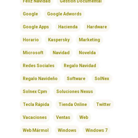
Feliz Navidad
Gestión Documental
Google
Google Adwords
Google Apps
Hacienda
Hardware
Horario
Kaspersky
Marketing
Microsoft
Navidad
Novelda
INICIO
Redes Sociales
Regalo Navidad
SOLNEX
Regalo Navideño
Software
SolNex
SERVICIOS
Solnex Cpm
Soluciones Nexus
BLOG
Tecla Rápida
Tienda Online
Twitter
Vacaciones
Ventas
Web
CONTACTO
Web Mármol
Windows
Windows 7