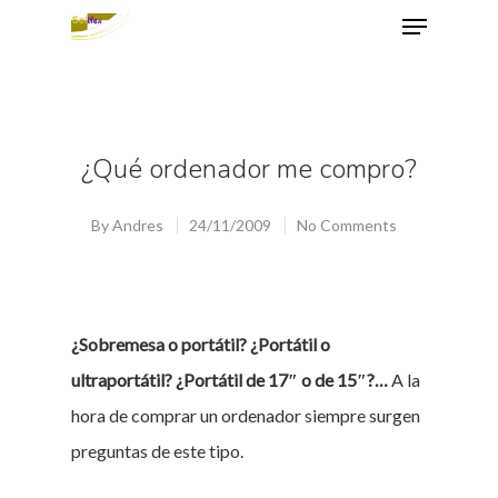
Hit enter to search or ESC to close
¿Qué ordenador me compro?
By
Andres
24/11/2009
No Comments
¿Sobremesa o portátil? ¿Portátil o
ultraportátil? ¿Portátil de 17″ o de 15″?…
A la
hora de comprar un ordenador siempre surgen
preguntas de este tipo.