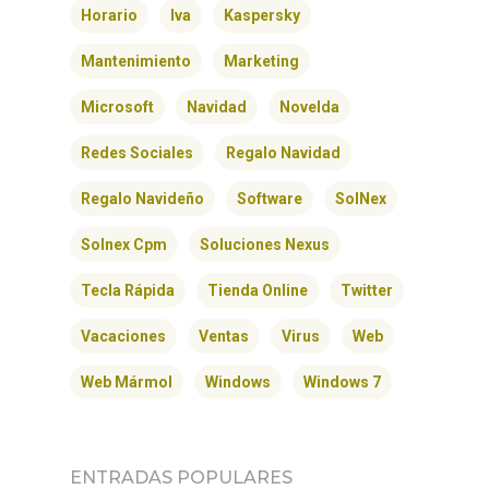
Horario
Iva
Kaspersky
Mantenimiento
Marketing
Microsoft
Navidad
Novelda
Redes Sociales
Regalo Navidad
INICIO
Regalo Navideño
Software
SolNex
SOLNEX
Solnex Cpm
Soluciones Nexus
SERVICIOS
Tecla Rápida
Tienda Online
Twitter
BLOG
Vacaciones
Ventas
Virus
Web
Web Mármol
Windows
Windows 7
CONTACTO
ENTRADAS POPULARES