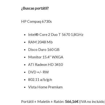
¿Buscas portátil?
HP Compaq 6730s
Intel® Core 2 Duo T 5670 1,8GHz
RAM 2048 Mb
Disco Duro 160 GB
Monitor 15.4″ WXGA
ATI Radeon HD 3410
DVD +/- RW
802.11 a/b/g/n
Vista Home Premium
Hit enter to search or ESC to close
Portátil + Maletín + Ratón:
566,16€
(IVA no incluido)