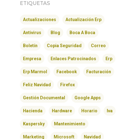
ETIQUETAS
Actualizaciones
Actualización Erp
Antivirus
Blog
Boca A Boca
Boletín
Copia Seguridad
Correo
Empresa
Enlaces Patrocinados
Erp
Erp Marmol
Facebook
Facturación
INICIO
Feliz Navidad
Firefox
Gestión Documental
Google Apps
SOLNEX
Hacienda
Hardware
Horario
Iva
SERVICIOS
Kaspersky
Mantenimiento
BLOG
Marketing
Microsoft
Navidad