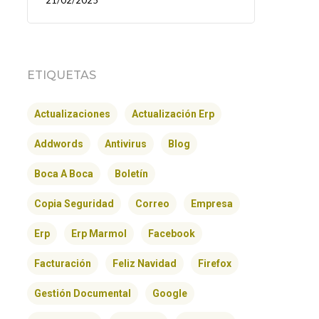
21/02/2025
ETIQUETAS
Actualizaciones
Actualización Erp
Addwords
Antivirus
Blog
Boca A Boca
Boletín
Copia Seguridad
Correo
Empresa
Erp
Erp Marmol
Facebook
Facturación
Feliz Navidad
Firefox
Gestión Documental
Google