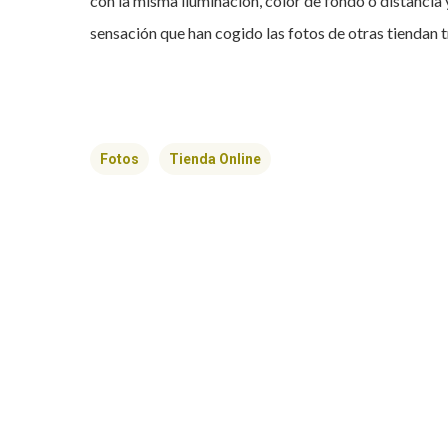
con la misma iluminación, color de fondo o distancia
sensación que han cogido las fotos de otras tiendan 
Fotos
Tienda Online