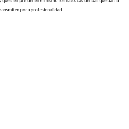
 y que siempre tienen el mismo formato. Las tiendas que dan la
transmiten poca profesionalidad.