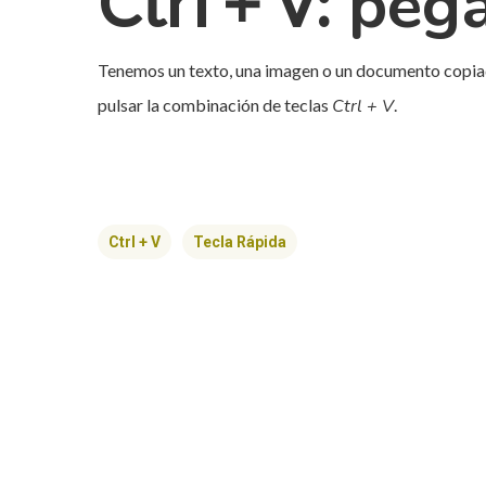
pega
Ctrl + V:
Tenemos un texto, una imagen o un documento copiad
pulsar la combinación de teclas
Ctrl + V
.
Ctrl + V
Tecla Rápida
Hit enter to search or ESC to close