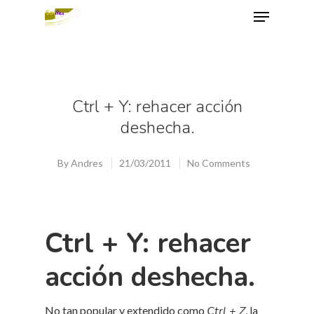
Hit enter to search or ESC to close
Ctrl + Y: rehacer acción
deshecha.
By
Andres
21/03/2011
No Comments
Ctrl + Y: rehacer
acción deshecha.
No tan popular y extendido como
Ctrl + Z
, la