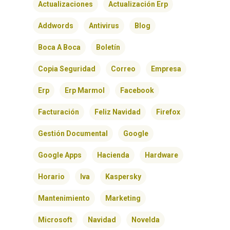
Actualizaciones
Actualización Erp
Addwords
Antivirus
Blog
Boca A Boca
Boletín
Copia Seguridad
Correo
Empresa
Erp
Erp Marmol
Facebook
Facturación
Feliz Navidad
Firefox
Gestión Documental
Google
Google Apps
Hacienda
Hardware
Horario
Iva
Kaspersky
Mantenimiento
Marketing
Microsoft
Navidad
Novelda