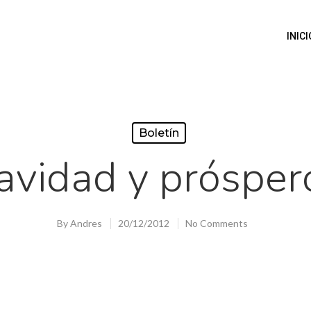
INICI
Boletín
Navidad y prósper
By
Andres
20/12/2012
No Comments