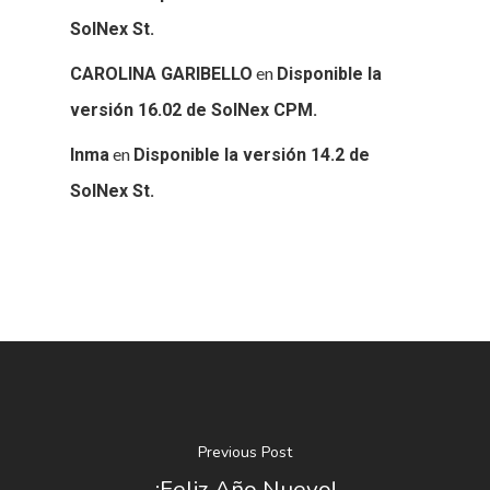
BLOG
SolNex St.
en
CONTACTO
CAROLINA GARIBELLO
Disponible la
versión 16.02 de SolNex CPM.
en
Inma
Disponible la versión 14.2 de
SolNex St.
Previous Post
¡Feliz Año Nuevo!