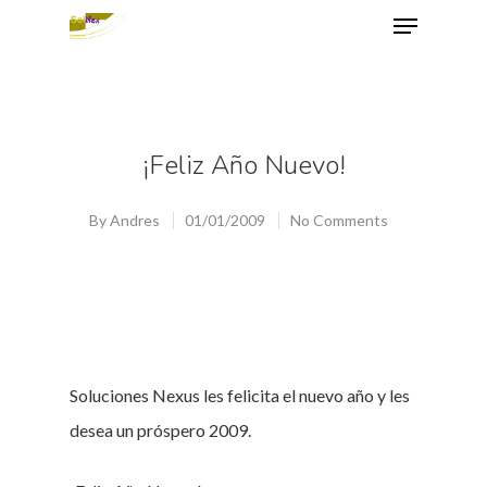
Hit enter to search or ESC to close
¡Feliz Año Nuevo!
By
Andres
01/01/2009
No Comments
Soluciones Nexus les felicita el nuevo año y les
desea un próspero 2009.