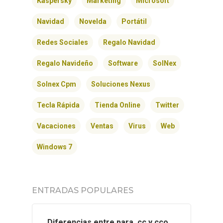
Kaspersky
Marketing
INICIO
Microsoft
Navidad
Novelda
Portátil
SOLNEX
Redes Sociales
Regalo Navidad
SERVICIOS
Regalo Navideño
Software
SolNex
BLOG
Solnex Cpm
Soluciones Nexus
CONTACTO
Tecla Rápida
Tienda Online
Twitter
Vacaciones
Ventas
Virus
Web
Windows 7
ENTRADAS POPULARES
Diferencias entre para, cc y cco.