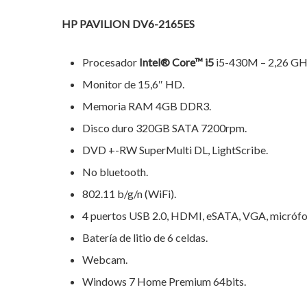
HP PAVILION DV6-2165ES
Procesador
Intel® Core™ i5
i5-430M – 2,26 GHz
Monitor de 15,6″ HD.
Memoria RAM 4GB DDR3.
Disco duro 320GB SATA 7200rpm.
DVD +-RW SuperMulti DL, LightScribe.
No bluetooth.
802.11 b/g/n (WiFi).
4 puertos USB 2.0, HDMI, eSATA, VGA, micrófono
Batería de litio de 6 celdas.
Hit enter to search or ESC to close
Webcam.
Windows 7 Home Premium 64bits.