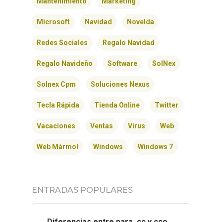
Mantenimiento
Marketing
Microsoft
Navidad
Novelda
Redes Sociales
Regalo Navidad
Regalo Navideño
Software
SolNex
Solnex Cpm
Soluciones Nexus
Tecla Rápida
Tienda Online
Twitter
Vacaciones
Ventas
Virus
Web
Web Mármol
Windows
Windows 7
ENTRADAS POPULARES
Diferencias entre para, cc y cco.