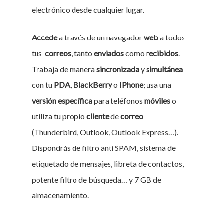
electrónico desde cualquier lugar.
Accede
a través de un navegador
web
a todos
tus
correos
, tanto
enviados
como
recibidos
.
Trabaja de manera
sincronizada
y
simultánea
con tu
PDA
,
BlackBerry
o
IPhone
; usa una
versión específica
para teléfonos
móviles
o
utiliza tu propio
cliente
de
correo
(Thunderbird, Outlook, Outlook Express…).
Dispondrás de filtro anti SPAM, sistema de
etiquetado de mensajes, libreta de contactos,
potente filtro de búsqueda… y 7 GB de
almacenamiento.