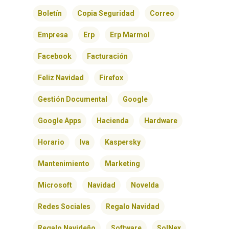
Boletín
Copia Seguridad
Correo
Empresa
Erp
Erp Marmol
Facebook
Facturación
Feliz Navidad
Firefox
Gestión Documental
Google
Google Apps
Hacienda
Hardware
Horario
Iva
Kaspersky
Mantenimiento
Marketing
Microsoft
Navidad
Novelda
Redes Sociales
Regalo Navidad
Regalo Navideño
Software
SolNex