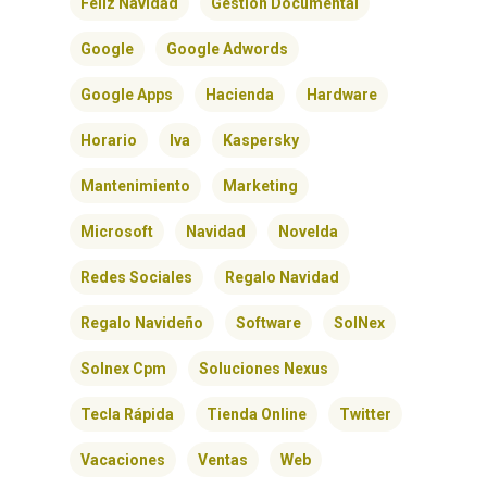
Feliz Navidad
Gestión Documental
INICIO
Google
Google Adwords
SOLNEX
Google Apps
Hacienda
Hardware
Horario
Iva
Kaspersky
SERVICIOS
Mantenimiento
Marketing
BLOG
Microsoft
Navidad
Novelda
CONTACTO
Redes Sociales
Regalo Navidad
Regalo Navideño
Software
SolNex
Solnex Cpm
Soluciones Nexus
Tecla Rápida
Tienda Online
Twitter
Vacaciones
Ventas
Web